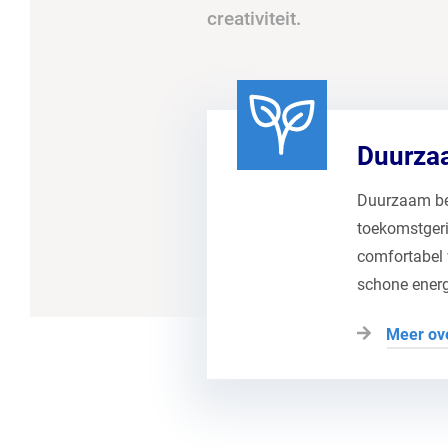
creativiteit.
Duurza
Duurzaam be
toekomstgeri
comfortabel
schone energ
Meer ov