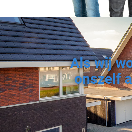
Als wij w
onszelf a