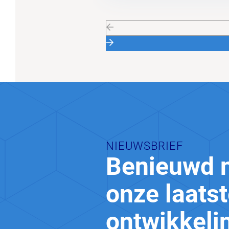
NIEUWSBRIEF
Benieuwd 
onze laats
ontwikkeli