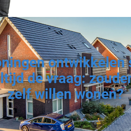
oningen ontwikkelen 
ltijd de vraag: zoude
zelf willen wonen?