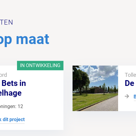
CTEN
op maat
IN ONTWIKKELING
ord
Toll
 Bets in
De
lhage
B
oningen: 12
k dit project