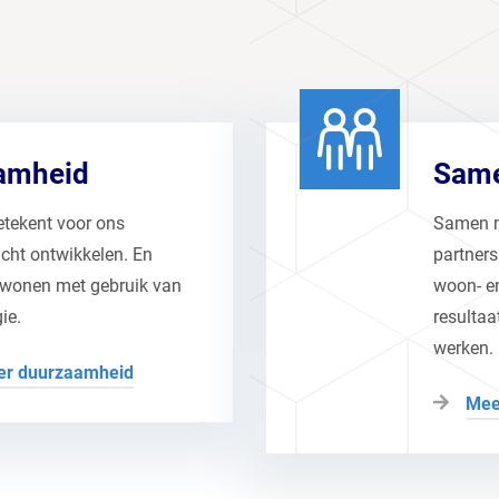
amheid
Same
tekent voor ons
Samen m
cht ontwikkelen. En
partner
 wonen met gebruik van
woon- en
ie.
resultaa
werken.
er duurzaamheid
Mee