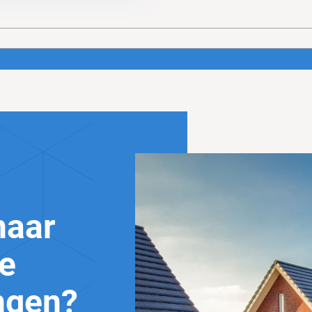
naar
te
ngen?