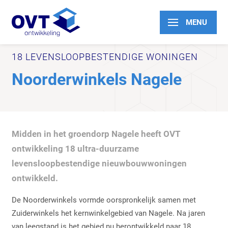
Je bent hier:
Home
›
Projecten
›
Noorderwinkels
18 LEVENSLOOPBESTENDIGE WONINGEN
Noorderwinkels Nagele
Midden in het groendorp Nagele heeft OVT
ontwikkeling 18 ultra-duurzame
levensloopbestendige nieuwbouwwoningen
ontwikkeld.
De Noorderwinkels vormde oorspronkelijk samen met
Zuiderwinkels het kernwinkelgebied van Nagele. Na jaren
van leegstand is het gebied nu herontwikkeld naar 18